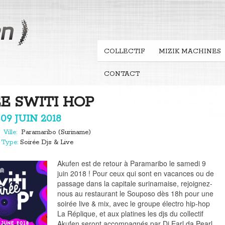
COLLECTIF
MIZIK MACHINES
CONTACT
E SWITI HOP
09 JUIN 2018
o
Ville:
Paramaribo (Suriname)
t
Type:
Soirée Djs & Live
Akufen est de retour à Paramaribo le samedi 9
juin 2018 ! Pour ceux qui sont en vacances ou de
passage dans la capitale surinamaise, rejoignez-
nous au restaurant le Souposo dès 18h pour une
soirée live & mix, avec le groupe électro hip-hop
La Réplique, et aux platines les djs du collectif
Akufen seront accompagnés par Dj Earl da Pearl