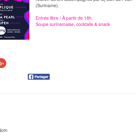
(Suriname).
Entrée libre / À partir de 18h
Soupe surinamaise, cocktails & snack
uez
Cliquez
r
pour
tager
partager
sur
vre
ebook(ouvre
Google+
s
(ouvre
dans
elle
une
tre)
nouvelle
fenêtre)
Nom