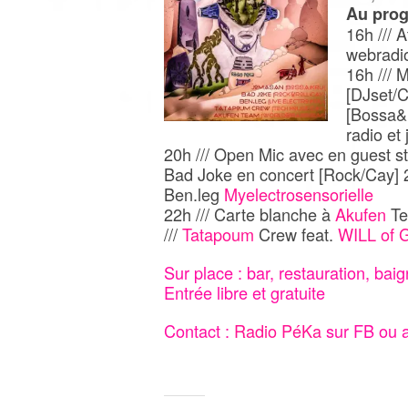
Au pro
16h /// 
webradi
16h /// 
[DJset/C
[Bossa&
radio et
20h /// Open Mic avec en guest s
Bad Joke en concert [Rock/Cay] 2
Ben.leg
Myelectrosensorielle
22h /// Carte blanche à
Akufen
Te
///
Tatapoum
Crew feat.
WILL of 
Sur place : bar, restauration, bai
Entrée libre et gratuite
Contact :
Radio PéKa
sur FB ou 