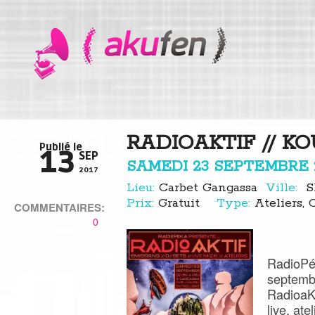
RADIOAKTIF // K
Publié le
13
SEP
SAMEDI 23 SEPTEMBRE 
2017
Lieu:
Carbet Gangassa
Ville:
S
Prix:
Gratuit
Type:
Ateliers, 
COMMENTAIRES:
0
RadioPéK
septemb
RadioaKt
live, ate