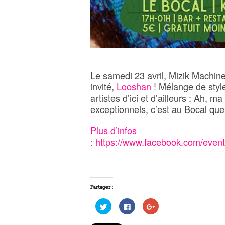
Le samedi 23 avril, Mizik Machine
invité,
Looshan
! Mélange de style
artistes d’ici et d’ailleurs : Ah, m
exceptionnels, c’est au Bocal que
Plus d’infos
:
https://www.facebook.com/eve
Partager :
Cliquez
Cliquez
Cliquez
pour
pour
pour
partager
partager
partager
sur
sur
sur