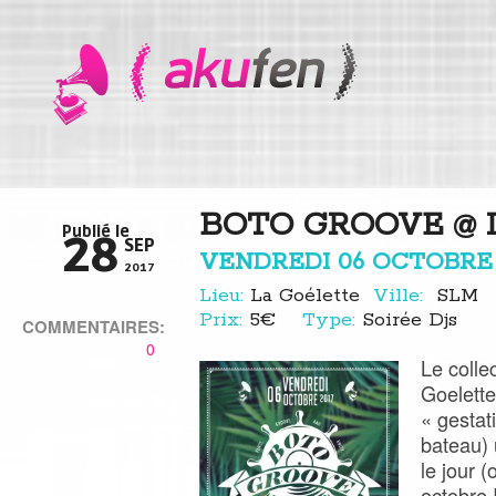
BOTO GROOVE @ 
Publié le
28
SEP
VENDREDI 06 OCTOBRE 
2017
Lieu:
La Goélette
Ville:
SLM
Prix:
5€
Type:
Soirée Djs
COMMENTAIRES:
0
Le colle
Goelette
« gestat
bateau) 
le jour (
octobre 