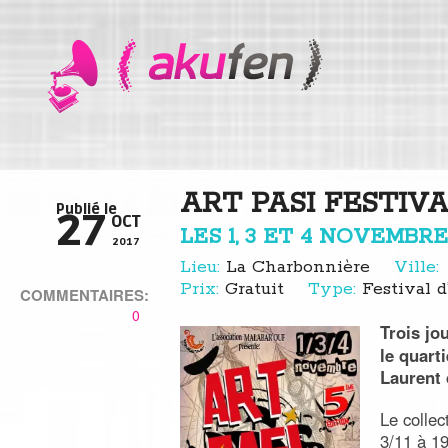
ART PASI FESTIVA
Publié le
27
OCT
LES 1, 3 ET 4 NOVEMBRE
2017
Lieu:
La Charbonnière
Ville:
Prix:
Gratuit
Type:
Festival d
COMMENTAIRES:
0
Trois jo
le quart
Laurent 
Le collec
3/11 à 19