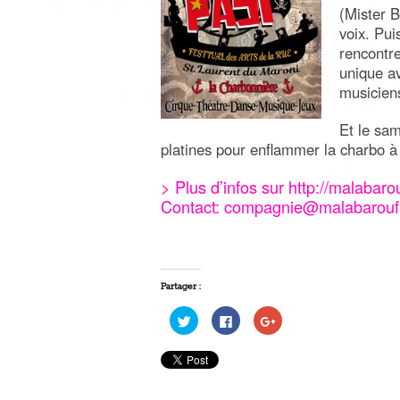
(Mister B
voix. Pui
rencontre
unique av
musiciens
Et le sam
platines pour enflammer la charbo à 
> Plus d’infos sur
http://
malabarou
Contact:
compagnie@malabarouf
Partager :
Cliquez
Cliquez
Cliquez
pour
pour
pour
partager
partager
partager
sur
sur
sur
Twitter(ouvre
Facebook(ouvre
Google+
dans
dans
(ouvre
une
une
dans
nouvelle
nouvelle
une