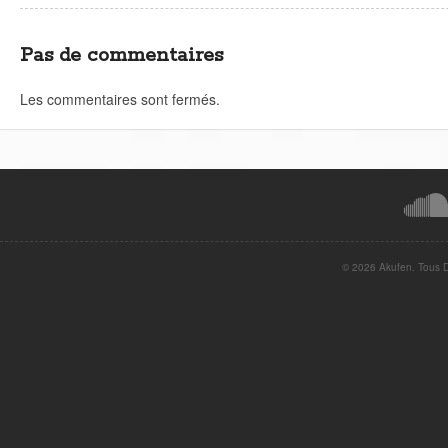
fenêtre)
fenêtre)
nouvelle
fenêtre)
Pas de commentaires
Les commentaires sont fermés.
© 2026 Akufen. Tous Dr