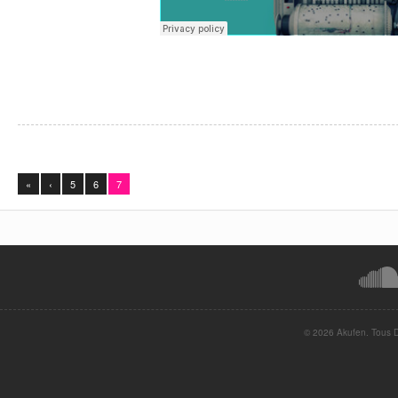
«
‹
5
6
7
© 2026 Akufen. Tous Dr